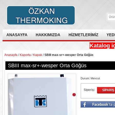
ANASAYFA
HAKKIMIZDA
HİZMETLERİMİZ
YED
Katalog iç
Anasayfa
/
Kaporta
/
Kapak
/
SBIII max-sr+-wesper Orta Göğüs
SBIII max-sr+-wesper Orta Göğüs
Durum:
Mevcut
Siperiş:
SIPARIŞ